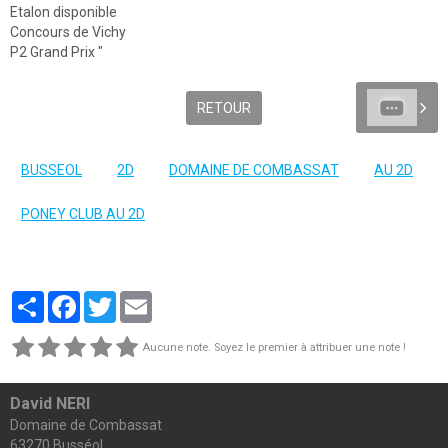
Etalon disponible
Concours de Vichy
P2 Grand Prix "
RETOUR
BUSSEOL
2D
DOMAINE DE COMBASSAT
AU 2D
PONEY CLUB AU 2D
Partager
Facebook
Twitter
Email
Aucune note. Soyez le premier à attribuer une note !
David NERI
Domaine de Combassat
63270 Busséol