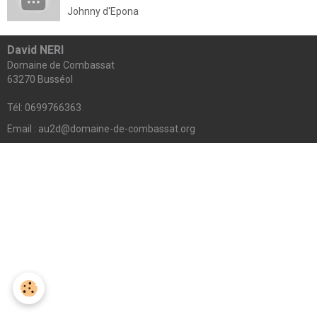
Johnny d'Epona
David NERI
Domaine de Combassat
63270 Busséol
Tél: 0699766363
Email : au2d@domaine-de-combassat.org