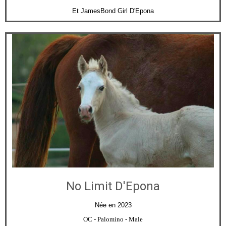
Et JamesBond Girl D'Epona
No Limit D'Epona
Née en 2023
OC
- Palomino - Male