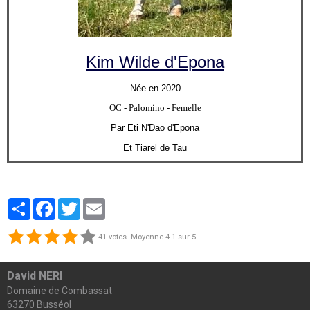
Kim Wilde d'Epona
Née en 2020
OC
- Palomino - Femelle
Par Eti N'Dao d'Epona
Et Tiarel de Tau
Partager
Facebook
Twitter
Email
41
votes. Moyenne
4.1
sur 5.
David NERI
Domaine de Combassat
63270 Busséol