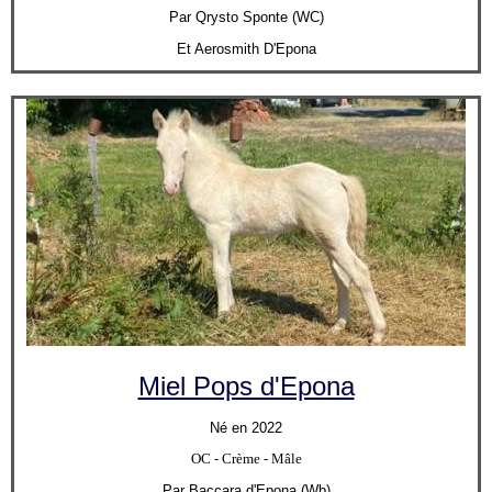
Par Qrysto Sponte (WC)
Et Aerosmith D'Epona
Miel Pops d'Epona
Né en 2022
OC - Crème - Mâle
Par Baccara d'Epona (Wb)