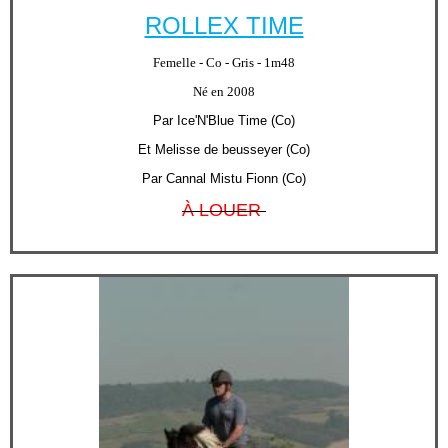
ROLLEX TIME
Femelle - Co - Gris - 1m48
Né en 2008
Par Ice'N'Blue Time (Co)
Et Melisse de beusseyer (Co)
Par Cannal Mistu Fionn (Co)
À LOUER