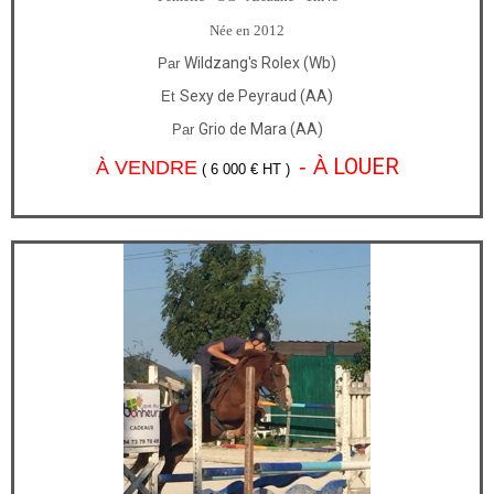
Née en 2012
Wildzang's Rolex (Wb)
Par
Sexy de Peyraud (AA)
Et
Grio de Mara (AA)
Par
LOUER
- À
À VENDRE
( 6 000 € HT )