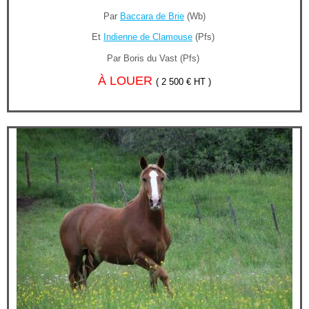
Par
Baccara de Brie
(Wb)
Et
Indienne de Clamouse
(Pfs)
Par Boris du Vast (Pfs)
À LOUER
( 2 500 € HT )