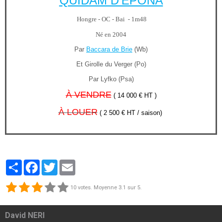
QUIDAM D'EPONA
Hongre -
OC - Bai - 1m48
Né en 2004
Par
Baccara de Brie
(Wb)
Et Girolle du Verger (Po)
Par Lyfko (Psa)
À VENDRE
( 14 000 € HT )
À LOUER
( 2 500 € HT / saison)
Partager
Facebook
Twitter
Email
10
votes. Moyenne
3.1
sur 5.
David NERI