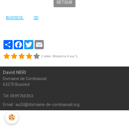
RETOUR
BUSSEOL
2D
Partager
Facebook
Twitter
Email
2
votes. Moyenne
4
sur 5.
David NERI
Domaine de Combassat
63270 Busséol
Tél: 0699766363
Email : au2d@domaine-de-combassat.org