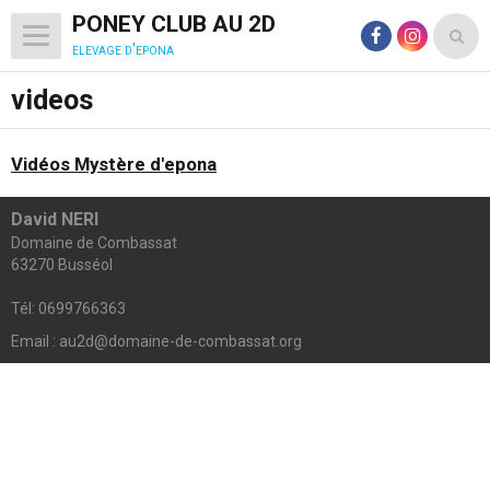
PONEY CLUB AU 2D
elevage d'epona
videos
Vidéos Mystère d'epona
David NERI
Domaine de Combassat
63270 Busséol
Tél: 0699766363
Email : au2d@domaine-de-combassat.org