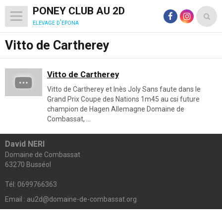
PONEY CLUB AU 2D
elevage d'epona
Vitto de Cartherey
Vitto de Cartherey
Vitto de Cartherey et Inès Joly Sans faute dans le
Grand Prix Coupe des Nations 1m45 au csi future
champion de Hagen Allemagne Domaine de
Combassat, ...
David NERI
Domaine de Combassat
63270 Busséol
Tél: 0699766363
Email : au2d@domaine-de-combassat.org