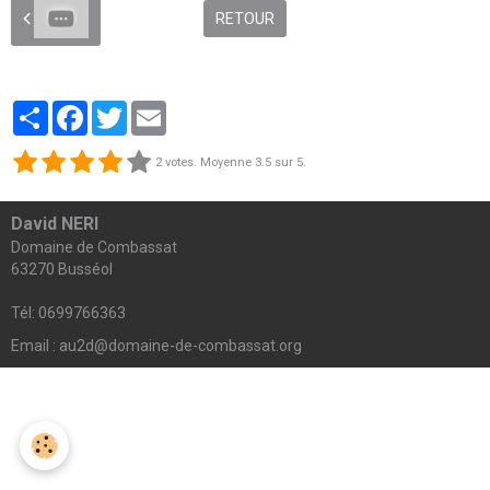
RETOUR
Partager
Facebook
Twitter
Email
2
votes. Moyenne
3.5
sur 5.
David NERI
Domaine de Combassat
63270 Busséol
Tél: 0699766363
Email : au2d@domaine-de-combassat.org