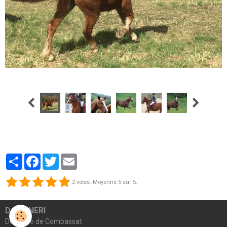
Hirondelle 5
Partager
Facebook
Twitter
Email
2
votes. Moyenne
5
sur 5.
David NERI
Domaine de Combassat