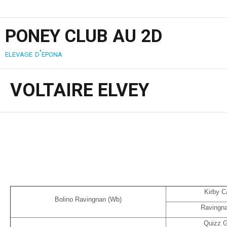
PONEY CLUB AU 2D
elevage d'epona
VOLTAIRE ELVEY
Kirby C
Bolino Ravingnan (Wb)
Ravingna
Quizz G