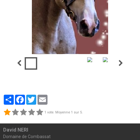
En carat
Partager
Facebook
Twitter
Email
1
vote. Moyenne
1
sur 5.
David NERI
Domaine de Combassat